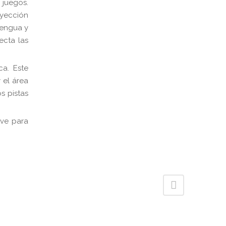
 juegos.
oyección
lengua y
ecta las
ca. Este
 el área
s pistas
rve para