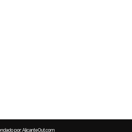
mación
Proyectos
io
Todos los proyectos
po
Residencial
s Clientes
Comercial
egal
Equipamiento
 de Privacidad
Interiorismo
 de Cookies
Diseño Gráfico
endado por:
AlicanteOut.com