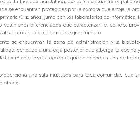
ravés de la fachada acristalada, donde se encuentra el patio de
lada se encuentran protegidas por la sombra que arroja la pr
primaria (6-11 años) junto con los laboratorios de informática, 
tro volúmenes diferenciados que caracterizan el edificio, proy
es al sur protegidos por lamas de gran formato.
nte se encuentran la zona de administración y la bibliote
calidad, conduce a una caja posterior que alberga la cocina y
de 800m² en el nivel 2 desde el que se accede a una de las do
0 proporciona una sala multiusos para toda comunidad que si
o ofrece.