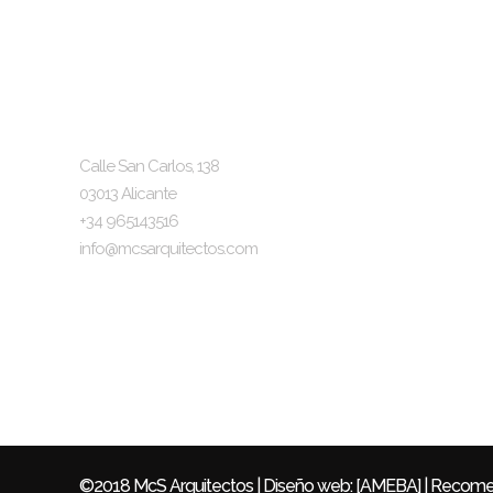
McS Arquitectos
Infor
El Estud
Localización y Contacto
Calle San Carlos, 138
El Equi
03013 Alicante
Nuestro
+34 965143516
info@mcsarquitectos.com
Aviso L
Política
Síguenos
Política
©2018 McS Arquitectos |
Diseño web
: [AMEBA] | Recom