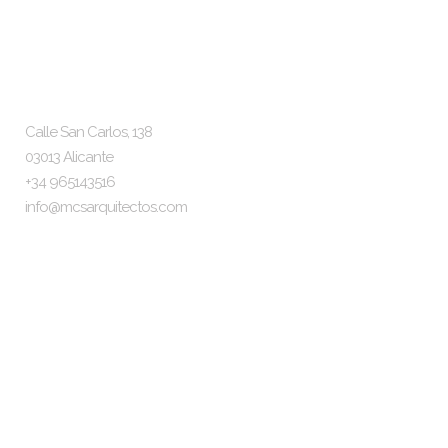
McS Arquitectos
Localización y Contacto
Calle San Carlos, 138
03013 Alicante
+34 965143516
info@mcsarquitectos.com
Síguenos
Información
El Estudio