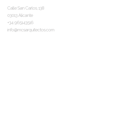
Calle San Carlos, 138
03013 Alicante
+34 965143516
info@mcsarquitectos.com
Síguenos
Información
El Estudio
El Equipo
Nuestros Clientes
Aviso Legal