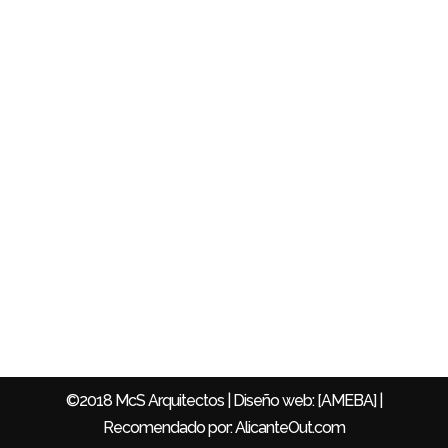
Servicios
Proyectos Obra Nueva
Reforma y Ampliación
Rehabilitación de edificios
Mejora de accesibilidad
Patologías y Derribos
Diseño de Interiores
©2018 McS Arquitectos |
Diseño web
: [AMEBA] |
Recomendado por:
AlicanteOut.com